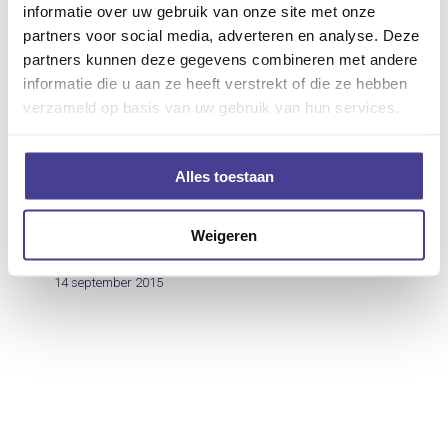
informatie over uw gebruik van onze site met onze
partners voor social media, adverteren en analyse. Deze
partners kunnen deze gegevens combineren met andere
Een
informatie die u aan ze heeft verstrekt of die ze hebben
Blog
draaierige
verzameld op basis van uw gebruik van hun services.
Een draaierige wereld
wereld
Het was een drukke periode. Ik wist dat er veel
Alles toestaan
concerten op de agenda stonden, maar op de
een of…
Weigeren
14 september 2015