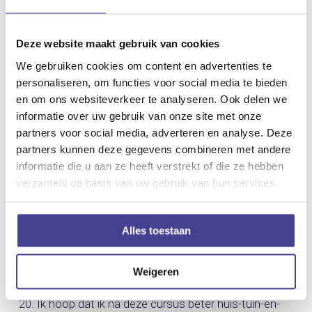
geworden. Althans: het vak-idiotenengels. Want een
normaal huis-tuin-en-keuken-gesprekje in het Engels
Deze website maakt gebruik van cookies
is nog steeds aardig abracadabra voor mij. Als iemand
We gebruiken cookies om content en advertenties te
personaliseren, om functies voor social media te bieden
aan me vraagt: “Hi, how are you doing?” heeft diegene
en om ons websiteverkeer te analyseren. Ook delen we
toch niets aan een antwoord als “Thank you, I’m fine.
informatie over uw gebruik van onze site met onze
Well, I studied Educational Evaluation and
partners voor social media, adverteren en analyse. Deze
partners kunnen deze gegevens combineren met andere
Assessment. Did you know that the one of most
informatie die u aan ze heeft verstrekt of die ze hebben
important thing of a test are validity and reliability? If
verzameld op basis van uw gebruik van hun services.
you want, I can tell you a lot of item and exam
development and some theories.”
Alles toestaan
Dus besloot ik me op te geven voor de cursus Engels
Weigeren
voor gevorderden. Vanavond is de eerste les, van de
20. Ik hoop dat ik na deze cursus beter huis-tuin-en-