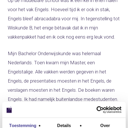
Op de middelbare school was ik een kei in enen halen
voor het vak Engels. Hoeveel tijd ik er ook in stak,
Engels bleef abracadabra voor mij. In tegenstelling tot
Wiskunde B, het enige bètavak dat ik in mijn
vakkenpakket had en ik ook nog eens erg leuk vond.
Mijn Bachelor Onderwijskunde was helemaal
Nederlands. Toen kwam mijn Master, een
Engelstalige. Alle vakken werden gegeven in het
Engels, de presentaties moesten in het Engels, de
verslagen moesten in het Engels. De boeken waren
Engels. Ik had namelijk buitenlandse medestudenten.
En Anke en Rianne, gelukkig, waar ik Nederlands mee
kon praten. De scriptie mocht, hoera, wel in het
Toestemming
Details
Over
Nederlands. In dat jaar is mijn Engels duidelijk beter