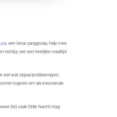
una
, een Ierse zanggroep, help mee
nichtje, eet een heerlijke maaltijd
we wel wat oppas’probleempjes’.
e komen logeren om als inwonende
k weer (te) vaak Stille Nacht mag