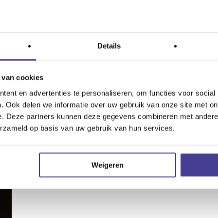
muziek, tijdens de viering enkele intermezzo’s en we begelei
 eigenlijk continu.
Bywkcmarmr0
Details
kerstconcert met duo Komari in een zorgcentrum in Steenwij
 van cookies
ent en advertenties te personaliseren, om functies voor social
tdag, speel ik eerst met duo Puur achtergrondmuziek tijdens
. Ook delen we informatie over uw gebruik van onze site met on
e. Deze partners kunnen deze gegevens combineren met andere i
de jaar. En we eten een heerlijke lunch mee. Daarna haasten 
erzameld op basis van uw gebruik van hun services.
 een zorgcentrum.
Weigeren