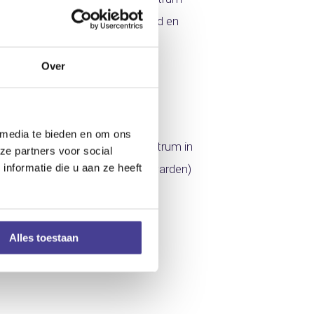
den alle samenzang. Op het gebed en
Over
k.
 media te bieden en om ons
 een kerstlunch in een zorgcentrum in
ze partners voor social
nformatie die u aan ze heeft
we ons naar Dronrijp (bij Leeuwarden)
Alles toestaan