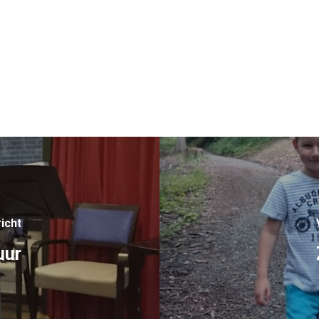
icht
uur