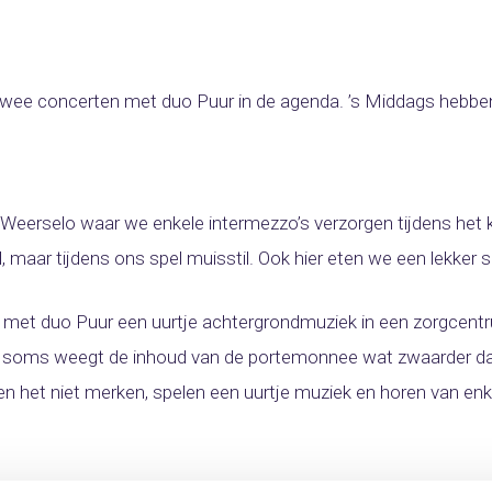
ee concerten met duo Puur in de agenda. ’s Middags hebbe
 Weerselo waar we enkele intermezzo’s verzorgen tijdens het
, maar tijdens ons spel muisstil. Ook hier eten we een lekker
 met duo Puur een uurtje achtergrondmuziek in een zorgcent
r soms weegt de inhoud van de portemonnee wat zwaarder dan ‘
aten het niet merken, spelen een uurtje muziek en horen van 
ncert met duo Komari in Diever. Alhoewel, een concert: het is