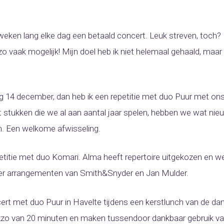
 weken lang elke dag een betaald concert. Leuk streven, toch?
zo vaak mogelijk! Mijn doel heb ik niet helemaal gehaald, maar
g 14 december, dan heb ik een repetitie met duo Puur met ons
t stukken die we al aan aantal jaar spelen, hebben we wat nie
n. Een welkome afwisseling.
itie met duo Komari. Alma heeft repertoire uitgekozen en we 
der arrangementen van Smith&Snyder en Jan Mulder.
rt met duo Puur in Havelte tijdens een kerstlunch van de dam
zo van 20 minuten en maken tussendoor dankbaar gebruik van