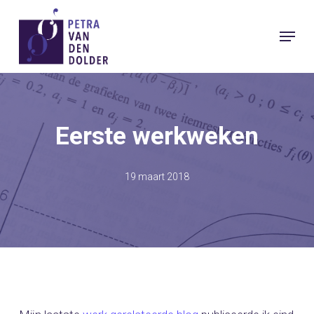
Skip
Menu
to
Close
main
Menu
content
Eerste werkweken
19 maart 2018