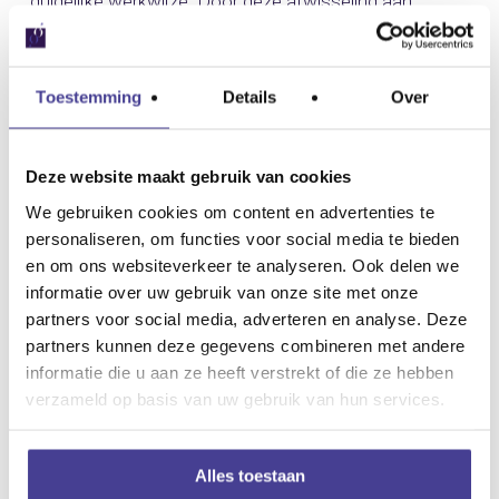
duidelijke werkwijze. Door deze afwisseling aan
werkzaamheden vliegen de werkdagen voorbij.
Toestemming
Details
Over
Waarom ik dit werk zo interessant vind? Vroeger, op
de middelbare school, wilde ik de wiskunde kant op. Ik
heb open dagen bezocht van de lerarenopleiding
Deze website maakt gebruik van cookies
wiskunde, las informatie over econometrie.
We gebruiken cookies om content en advertenties te
personaliseren, om functies voor social media te bieden
Uiteindelijk werd het onderwijskunde, met een soort
en om ons websiteverkeer te analyseren. Ook delen we
van wiskundige Master. De cijfertjes zijn me blijven
informatie over uw gebruik van onze site met onze
trekken. Ook in mijn werk daarna vond ik het doen van
partners voor social media, adverteren en analyse. Deze
partners kunnen deze gegevens combineren met andere
onderzoek en het schrijven van rapportages het
informatie die u aan ze heeft verstrekt of die ze hebben
leukst. In mijn werk bij Diatoetsen mag ik mijn
verzameld op basis van uw gebruik van hun services.
enthousiasme voor cijfertjes weer delen met collega’s
die er ook zo dol op zijn en wél veer werkervaring
Alles toestaan
hebben op cijfertjesgebied.