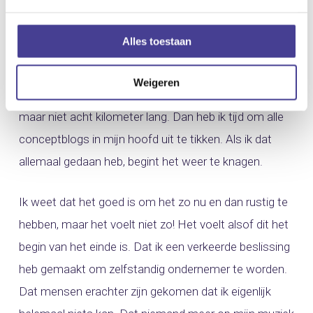
heb ik tijd voor acquisitie, want ik word echt niet
overstelpt met telefoontjes met
Alles toestaan
concertaanbiedingen, en vaak na een acquisitierondje
wel weer even. Dan heb ik tijd voor een langere
Weigeren
wandeling, want wandelen met twee kinderen is leuk,
maar niet acht kilometer lang. Dan heb ik tijd om alle
conceptblogs in mijn hoofd uit te tikken. Als ik dat
allemaal gedaan heb, begint het weer te knagen.
Ik weet dat het goed is om het zo nu en dan rustig te
hebben, maar het voelt niet zo! Het voelt alsof dit het
begin van het einde is. Dat ik een verkeerde beslissing
heb gemaakt om zelfstandig ondernemer te worden.
Dat mensen erachter zijn gekomen dat ik eigenlijk