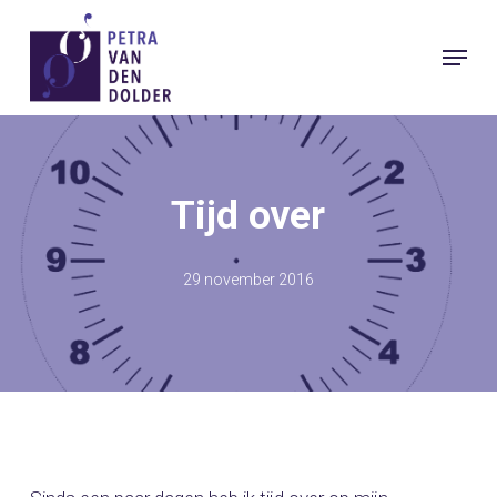
Skip
Menu
to
Close
main
Menu
content
Tijd over
29 november 2016