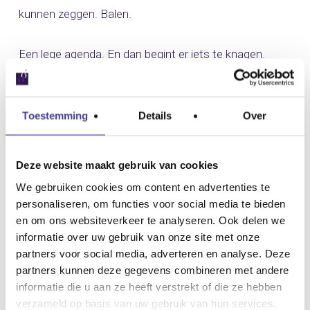
kunnen zeggen. Balen.
Een lege agenda. En dan begint er iets te knagen.
Schuldgevoel. De kinderen bij de opvang en ik zit thuis.
Geen geld te verdienen. Niet efficiënt bezig te zijn.
Toestemming
Details
Over
Zelfs nu ik niet helemaal fit ben, mijn hoofd knalt zo nu
en dan bijna uit elkaar door verstopte holtes, heb ik
het gevoel dat ik altijd omzet draaiend bezig moet zijn.
Deze website maakt gebruik van cookies
Er moet toch geld op de rekening komen? Zulke
We gebruiken cookies om content en advertenties te
personaliseren, om functies voor social media te bieden
dagen duren lang. Mijn to do list is volledig afgewerkt,
en om ons websiteverkeer te analyseren. Ook delen we
administratie bijgewerkt.
informatie over uw gebruik van onze site met onze
partners voor social media, adverteren en analyse. Deze
partners kunnen deze gegevens combineren met andere
Natuurlijk denk ik hier veel over na. Ik wéét dat het
informatie die u aan ze heeft verstrekt of die ze hebben
goed is om het zo nu en dan rustig te hebben. Dan
verzameld op basis van uw gebruik van hun services.