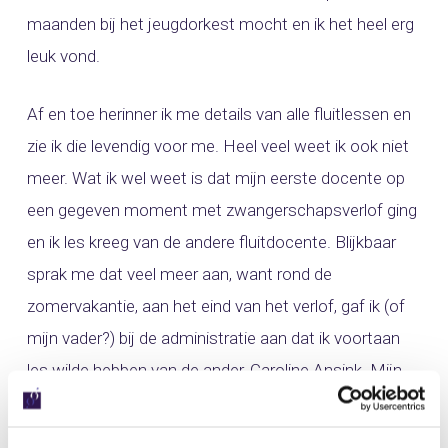
maanden bij het jeugdorkest mocht en ik het heel erg
leuk vond.
Af en toe herinner ik me details van alle fluitlessen en
zie ik die levendig voor me. Heel veel weet ik ook niet
meer. Wat ik wel weet is dat mijn eerste docente op
een gegeven moment met zwangerschapsverlof ging
en ik les kreeg van de andere fluitdocente. Blijkbaar
sprak me dat veel meer aan, want rond de
zomervakantie, aan het eind van het verlof, gaf ik (of
mijn vader?) bij de administratie aan dat ik voortaan
les wilde hebben van de ander, Caroline Ansink. Mijn
eerste docente, Tersite Ayele, sprak mij er op aan en
dat weet ik nog wel heel goed. Dat vond ik geen leuk