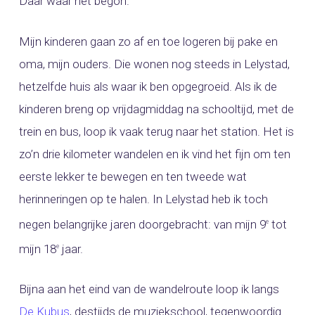
Daar waar het begon.
Mijn kinderen gaan zo af en toe logeren bij pake en
oma, mijn ouders. Die wonen nog steeds in Lelystad,
hetzelfde huis als waar ik ben opgegroeid. Als ik de
kinderen breng op vrijdagmiddag na schooltijd, met de
trein en bus, loop ik vaak terug naar het station. Het is
zo’n drie kilometer wandelen en ik vind het fijn om ten
eerste lekker te bewegen en ten tweede wat
herinneringen op te halen. In Lelystad heb ik toch
negen belangrijke jaren doorgebracht: van mijn 9
tot
e
mijn 18
jaar.
e
Bijna aan het eind van de wandelroute loop ik langs
De Kubus
, destijds de muziekschool, tegenwoordig