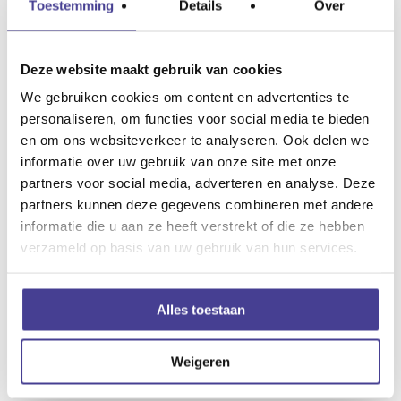
Toestemming
Details
Over
gesprek. Maar het heeft er wel voor gezorgd dat ik
tegen al mijn leerling zeg dat vooral zíj een klik moeten
Deze website maakt gebruik van cookies
voelen met mij. Ik adviseer ze vaak om goed rond te
We gebruiken cookies om content en advertenties te
kijken en dan pas te besluiten van wie ze les willen
personaliseren, om functies voor social media te bieden
hebben. Afijn, na de zomer ging ik verder bij Caroline.
en om ons websiteverkeer te analyseren. Ook delen we
Toen, maar ook achteraf was dat één van de betere
informatie over uw gebruik van onze site met onze
partners voor social media, adverteren en analyse. Deze
besluiten. Caroline speelde geen muziek, maar wás
partners kunnen deze gegevens combineren met andere
muziek. Zie ik nu na zoveel jaren. Caroline kwam
informatie die u aan ze heeft verstrekt of die ze hebben
regelmatig aanzetten met eigen arrangementen, met
verzameld op basis van uw gebruik van hun services.
name voor het fluitkwartet waar ik in speelde. Ik had
geen idee dat ze ook componist was; daar kwam ik
Alles toestaan
jaren later achter.
Weigeren
Ook Caroline ging met zwangerschapsverlof en werd